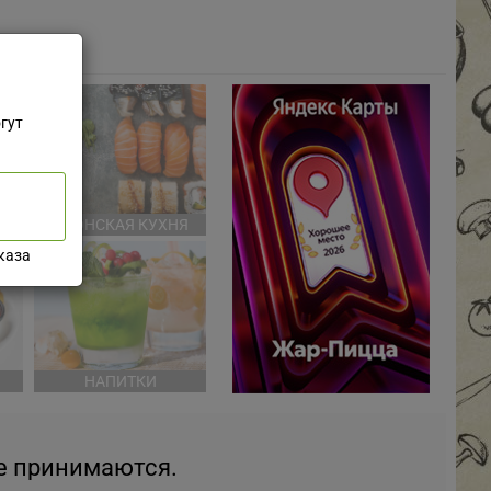
гут
НЯ
ЯПОНСКАЯ КУХНЯ
каза
НАПИТКИ
не принимаются.