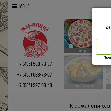
Меню
Об
ПИЦЦА
Точ
+7 (495) 588-73-37
+7 (495) 588-73-07
+7 (985) 997-08-48
ЛАПША WOK
К сожалению, в