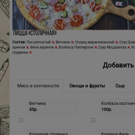
Пицца «Столичная»
Состав:
Лук репчатый
,
Ветчина
,
Огурец маринованный
,
Соус Бав
хреном
,
Филе куриное
,
Колбаса Пепперони
,
Сыр Моцарелла
,
К
грудинка
Добавить 
Мясо и копчености
Овощи и фрукты
Сыр
Ветчина
Колбаса охотни
45р.
100р.
Копченая грудинка
Куриное филе