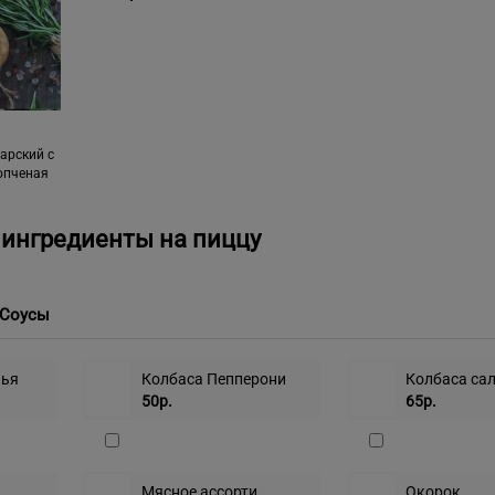
арский с
опченая
ингредиенты на пиццу
Соусы
чья
Колбаса Пепперони
Колбаса са
50р.
65р.
Мясное ассорти
Окорок