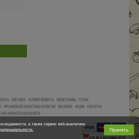
АБОТЫ
ДОСТАВКА
УСЛОВИЯ ВОЗВРАТА
ВАШИ ОТЗЫВЫ
СТАТЬИ
А
ОРГАНИЗАЦИЯ БАНКЕТОВ И ФУРШЕТОВ
ВАКАНСИИ
АКЦИИ
КОНТАКТЫ
ИТИКА КОНФЕДЕНЦИАЛЬНОСТИ
посещаемости, а также сервис веб-аналитики
Принять
фиденциальности.
КОЛ-ВО:
0
. НА СУММУ:
0
РУБ.