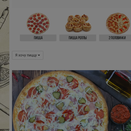
Пицца
Пицца роллы
2 половинки
Я хочу пиццу