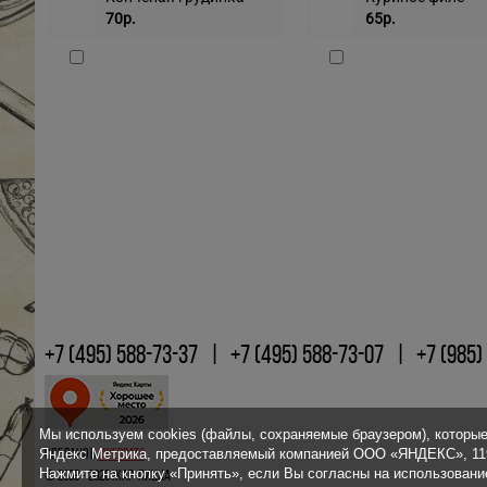
70р.
65р.
+7 (495) 588-73-37
+7 (495) 588-73-07
+7 (985)
Мы используем cookies (файлы, сохраняемые браузером), которые
Яндекс Метрика, предоставляемый компанией ООО «ЯНДЕКС», 1190
Сделано в
3webcats
Нажмите на кнопку «Принять», если Вы согласны на использование
© 2009 - 2026 ЖАР-ПИЦЦА