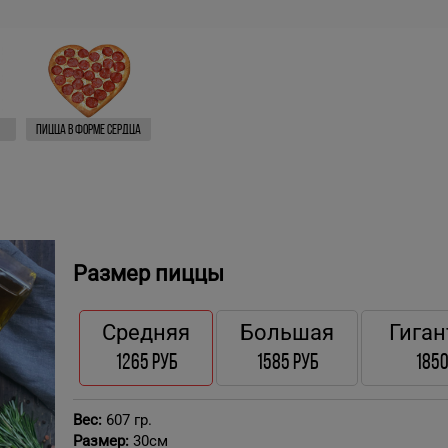
Пицца в форме СЕРДЦА
Размер пиццы
Средняя
Большая
Гиган
1265 руб
1585 руб
1850
Вес:
607 гр.
Размер:
30см