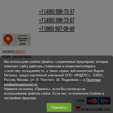
+7 (495) 588-73-37
+7 (495) 588-73-07
+7 (985) 997-08-48
Сделано в
3webcats
© 2009 - 2026 ЖАР-ПИЦЦА
Мы используем cookies (файлы, сохраняемые браузером), которые
помогают сайту работать стабильнее и позволяютсобирать
О КОМПАНИИ
статистику посещаемости, а также сервис веб-аналитики Яндекс
ГРАФИК РАБОТЫ
ДОСТАВКА
УСЛОВИЯ ВОЗВРАТА
ВАШИ ОТЗЫВЫ
СТАТЬИ
Метрика, предоставляемый компанией ООО «ЯНДЕКС», 119021,
ДИСКОНТНАЯ ПРОГРАММА
ОРГАНИЗАЦИЯ БАНКЕТОВ И ФУРШЕТОВ
ВАКАНСИИ
АКЦИИ
Россия, Москва, ул. Л. Толстого, 16. Подробнее — в
Политике
КОНТАКТЫ
ОПЛАТА КАРТАМИ
ПОЛИТИКА КОНФЕДЕНЦИАЛЬНОСТИ
конфиденциальности.
Нажмите на кнопку «Принять», если Вы согласны на
использование файлов cookie. Если нет, то отключите Cookies в
настройках браузера
Принять
КОЛ-ВО:
0
. НА СУММУ:
0
РУБ.