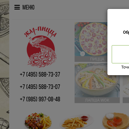
Меню
Об
ПИЦЦА
Точ
+7 (495) 588-73-37
+7 (495) 588-73-07
+7 (985) 997-08-48
ЛАПША WOK