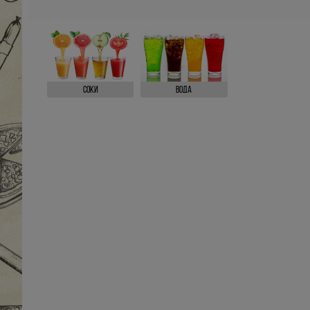
Соки
Вода