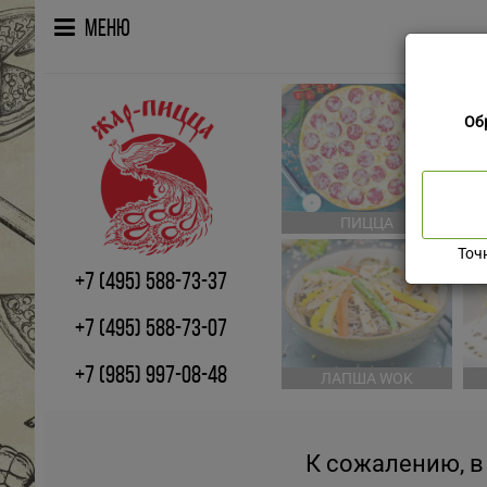
Меню
Об
ПИЦЦА
Точ
+7 (495) 588-73-37
+7 (495) 588-73-07
+7 (985) 997-08-48
ЛАПША WOK
К сожалению, в