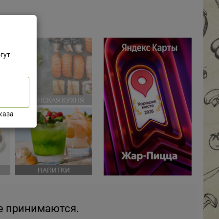
гут
НЯ
ЯПОНСКАЯ КУХНЯ
каза
НАПИТКИ
не принимаются.