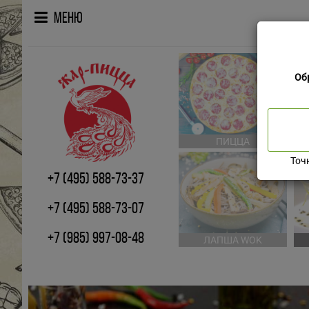
Меню
Об
ПИЦЦА
Точ
+7 (495) 588-73-37
+7 (495) 588-73-07
+7 (985) 997-08-48
ЛАПША WOK