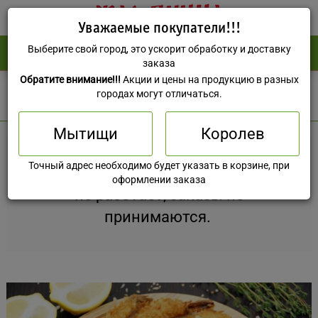
Уважаемые покупатели!!!
Выберите свой город, это ускорит обработку и доставку
(495) 588-73-37
0 руб
заказа
Обратите внимание!!!
Акции и цены на продукцию в разных
Мытищи
городах могут отличаться.
Мытищи
Королев
Точный адрес необходимо будет указать в корзине, при
К сожалению, в данное время кухня
оформлении заказа
не работает, заказы не
принимаются.