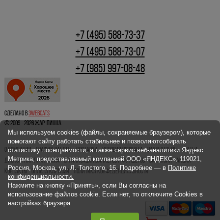
+7 (495) 588-73-37
+7 (495) 588-73-07
+7 (985) 997-08-48
Сделано в
3webcats
© 2009 - 2026 ЖАР-ПИЦЦА
Мы используем cookies (файлы, сохраняемые браузером), которые
помогают сайту работать стабильнее и позволяютсобирать
О КОМПАНИИ
ГРАФИК РАБОТЫ
ДОСТАВКА
УСЛОВИЯ ВОЗВРАТА
ВАШИ ОТЗЫВЫ
СТАТЬИ
статистику посещаемости, а также сервис веб-аналитики Яндекс
Метрика, предоставляемый компанией ООО «ЯНДЕКС», 119021,
ДИСКОНТНАЯ ПРОГРАММА
ОРГАНИЗАЦИЯ БАНКЕТОВ И ФУРШЕТОВ
ВАКАНСИИ
АКЦИИ
Россия, Москва, ул. Л. Толстого, 16. Подробнее — в
Политике
КОНТАКТЫ
ОПЛАТА КАРТАМИ
ПОЛИТИКА КОНФЕДЕНЦИАЛЬНОСТИ
конфиденциальности.
Нажмите на кнопку «Принять», если Вы согласны на
использование файлов cookie. Если нет, то отключите Cookies в
настройках браузера