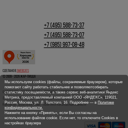
+7 (495) 588-73-37
+7 (495) 588-73-07
+7 (985) 997-08-48
Сделано в
3webcats
© 2009 - 2026 ЖАР-ПИЦЦА
Мы используем cookies (файлы, сохраняемые браузером), которые
помогают сайту работать стабильнее и позволяютсобирать
О КОМПАНИИ
ГРАФИК РАБОТЫ
ДОСТАВКА
УСЛОВИЯ ВОЗВРАТА
ВАШИ ОТЗЫВЫ
СТАТЬИ
статистику посещаемости, а также сервис веб-аналитики Яндекс
Метрика, предоставляемый компанией ООО «ЯНДЕКС», 119021,
ДИСКОНТНАЯ ПРОГРАММА
ОРГАНИЗАЦИЯ БАНКЕТОВ И ФУРШЕТОВ
ВАКАНСИИ
АКЦИИ
Россия, Москва, ул. Л. Толстого, 16. Подробнее — в
Политике
КОНТАКТЫ
ОПЛАТА КАРТАМИ
ПОЛИТИКА КОНФЕДЕНЦИАЛЬНОСТИ
конфиденциальности.
Нажмите на кнопку «Принять», если Вы согласны на
использование файлов cookie. Если нет, то отключите Cookies в
настройках браузера